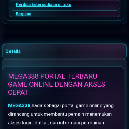
Periksa ketersediaan di toko
Bagikan
Details
MEGA338 PORTAL TERBARU
GAME ONLINE DENGAN AKSES
CEPAT
MEGA338
hadir sebagai portal game online yang
dirancang untuk membantu pemain menemukan
akses login, daftar, dan informasi permainan