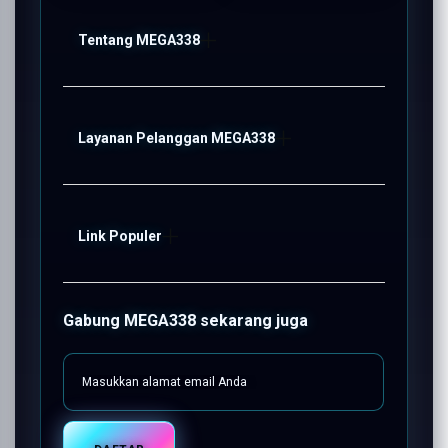
Tentang MEGA338
MEGA338
Layanan Pelanggan MEGA338
SITUS Gamer
FAQ
Link Populer
MEGA338 LOGIN
MEGA338 Bonus
MEGA338 SITUS
MEGA338
Gabung MEGA338 sekarang juga
MEGA338 Live Chat
Gamer ONLINE
Sitemap
SITUS Gamer