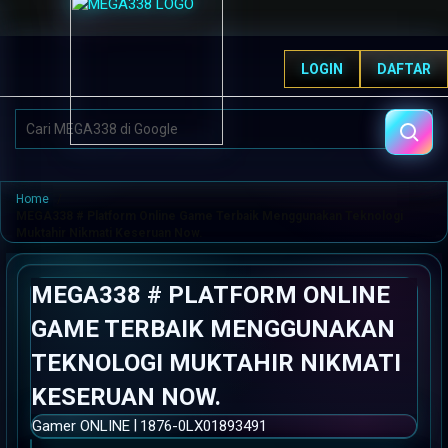
G
r
LOGIN
DAFTAR
a
t
i
DAFTAR
LOGIN
s
O
n
g
Home
k
MEGA338 # Platform Online Game Terbaik Menggunakan Teknologi
i
Muktahir Nikmati Keseruan Now.
r
s
MEGA338 # PLATFORM ONLINE
e
-
GAME TERBAIK MENGGUNAKAN
I
n
TEKNOLOGI MUKTAHIR NIKMATI
d
KESERUAN NOW.
o
n
|
Gamer ONLINE
1876-0LX01893491
e