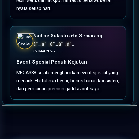
lebih seru, dan jackpot fantastis benarâ€‘benar
nyata setiap hari.
Nadine Sulastri â€¢ Semarang
â˜…â˜…â˜…â˜…â˜…
02 Mei 2026
Event Spesial Penuh Kejutan
MEGA338 selalu menghadirkan event spesial yang
menarik. Hadiahnya besar, bonus harian konsisten,
dan permainan premium jadi favorit saya.